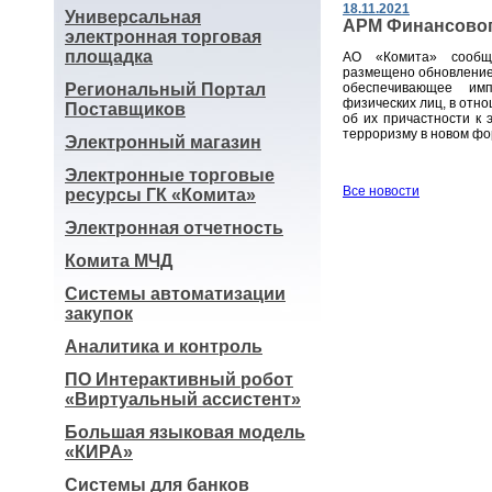
18.11.2021
Универсальная
АРМ Финансовог
электронная торговая
площадка
АО «Комита» сообщ
размещено обновлени
Региональный Портал
обеспечивающее им
физических лиц, в отн
Поставщиков
об их причастности к 
терроризму в новом фор
Электронный магазин
Электронные торговые
Все новости
ресурсы ГК «Комита»
Электронная отчетность
Комита МЧД
Системы автоматизации
закупок
Аналитика и контроль
ПО Интерактивный робот
«Виртуальный ассистент»
Большая языковая модель
«КИРА»
Системы для банков