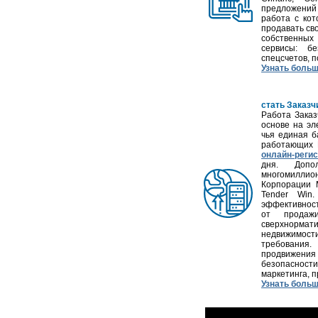
предложений
работа с кот
продавать сво
собственных 
сервисы: б
спецсчетов, п
Узнать боль
стать Заказ
Работа Заказ
основе на эл
чья единая б
работающих 
онлайн-реги
дня. Допо
многомиллион
Корпорации 
Tender Win
эффективност
от продажи
сверхнорма
недвижимости
требования
продвижения
безопаснос
маркетинга, 
Узнать боль