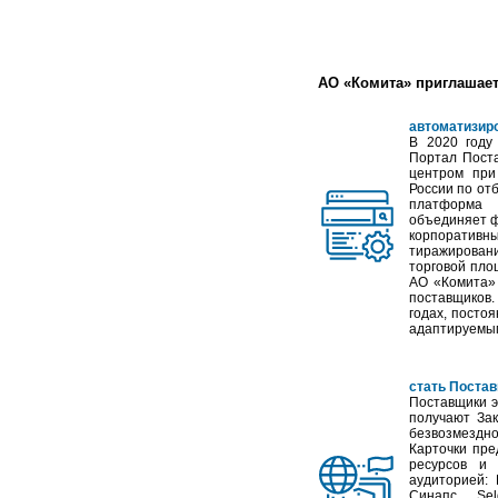
АО «Комита» приглашает
автоматизиро
В 2020 году
Портал Пост
центром при
России по от
платформа 
объединяет ф
корпоративны
тиражирован
торговой пло
АО «Комита» 
поставщиков
годах, посто
адаптируемым
стать Постав
Поставщики э
получают За
безвозмездно
Карточки пр
ресурсов и 
аудиторией: 
Синапс, Se