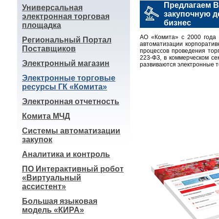
Предлагаем В
Универсальная
закупочную д
электронная торговая
бизнес
площадка
АО «Комита» с 2000 года 
Региональный Портал
автоматизации корпоратив
Поставщиков
процессов проведения торг
223-ФЗ, в коммерческом се
Электронный магазин
развиваются электронные т
Электронные торговые
ресурсы ГК «Комита»
Электронная отчетность
Комита МЧД
Системы автоматизации
закупок
Аналитика и контроль
ПО Интерактивный робот
«Виртуальный
ассистент»
Большая языковая
модель «КИРА»